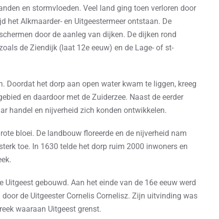
nden en stormvloeden. Veel land ging toen verloren door
tijd het Alkmaarder- en Uitgeestermeer ontstaan. De
eschermen door de aanleg van dijken. De dijken rond
oals de Ziendijk (laat 12e eeuw) en de Lage- of st-
n. Doordat het dorp aan open water kwam te liggen, kreeg
ebied en daardoor met de Zuiderzee. Naast de eerder
 handel en nijverheid zich konden ontwikkelen.
ote bloei. De landbouw floreerde en de nijverheid nam
sterk toe. In 1630 telde het dorp ruim 2000 inwoners en
eek.
 te Uitgeest gebouwd. Aan het einde van de 16e eeuw werd
door de Uitgeester Cornelis Cornelisz. Zijn uitvinding was
reek waaraan Uitgeest grenst.