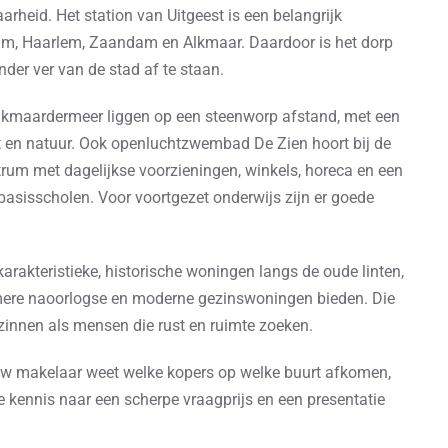
rheid. Het station van Uitgeest is een belangrijk
dam, Haarlem, Zaandam en Alkmaar. Daardoor is het dorp
nder ver van de stad af te staan.
 Alkmaardermeer liggen op een steenworp afstand, met een
rt en natuur. Ook openluchtzwembad De Zien hoort bij de
trum met dagelijkse voorzieningen, winkels, horeca en een
 basisscholen. Voor voortgezet onderwijs zijn er goede
arakteristieke, historische woningen langs de oude linten,
uimere naoorlogse en moderne gezinswoningen bieden. Die
ezinnen als mensen die rust en ruimte zoeken.
 uw makelaar weet welke kopers op welke buurt afkomen,
ale kennis naar een scherpe vraagprijs en een presentatie