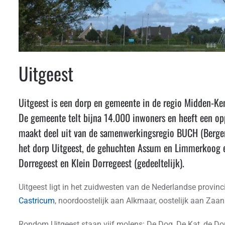
Uitgeest
Uitgeest is een dorp en gemeente in de regio Midden-Ke
De gemeente telt bijna 14.000 inwoners en heeft een o
maakt deel uit van de samenwerkingsregio BUCH (Bergen,
het dorp Uitgeest, de gehuchten Assum en Limmerkoog e
Dorregeest en Klein Dorregeest (gedeeltelijk).
Uitgeest ligt in het zuidwesten van de Nederlandse provin
Castricum
, noordoostelijk aan Alkmaar, oostelijk aan Zaa
Rondom Uitgeest staan vijf molens: De Dog, De Kat, de D